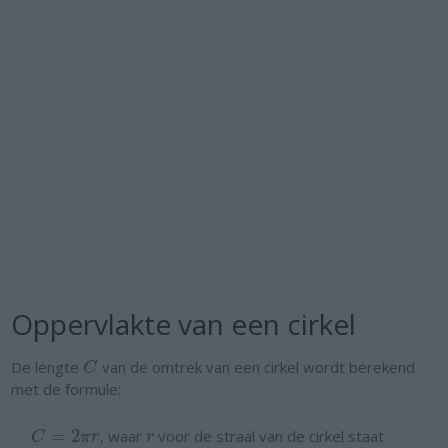
Oppervlakte van een cirkel
De lengte
van de omtrek van een cirkel wordt berekend
C
C
met de formule:
=
2
, waar
voor de straal van de cirkel staat
C
=
2
π
r
r
C
π
r
r