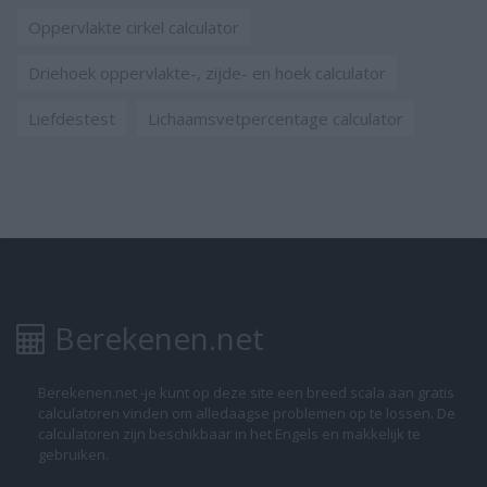
Oppervlakte cirkel calculator
Driehoek oppervlakte-, zijde- en hoek calculator
Liefdestest
Lichaamsvetpercentage calculator
Berekenen.net
Berekenen.net -je kunt op deze site een breed scala aan gratis
calculatoren vinden om alledaagse problemen op te lossen. De
calculatoren zijn beschikbaar in het Engels en makkelijk te
gebruiken.