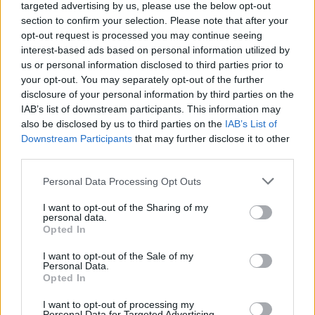
het cijfer
) met de formule:
π
targeted advertising by us, please use the below opt-out
π
section to confirm your selection. Please note that after your
opt-out request is processed you may continue seeing
d
=
A
=
C
d
4
A
C
interest-based ads based on personal information utilized by
4
us or personal information disclosed to third parties prior to
your opt-out. You may separately opt-out of the further
disclosure of your personal information by third parties on the
IAB’s list of downstream participants. This information may
Informatie over de oppervlakte
also be disclosed by us to third parties on the
IAB’s List of
cirkel calculator
Downstream Participants
that may further disclose it to other
third parties.
Gebruik de oppervlakte cirkel calculator om de oppervlakte,
Personal Data Processing Opt Outs
diameter, omtrek of straal van een cirkel te berekenen.
I want to opt-out of the Sharing of my
personal data.
Bronnen en meer informatie
Opted In
Wikipedia: cirkel
I want to opt-out of the Sale of my
Personal Data.
Opted In
I want to opt-out of processing my
Personal Data for Targeted Advertising.