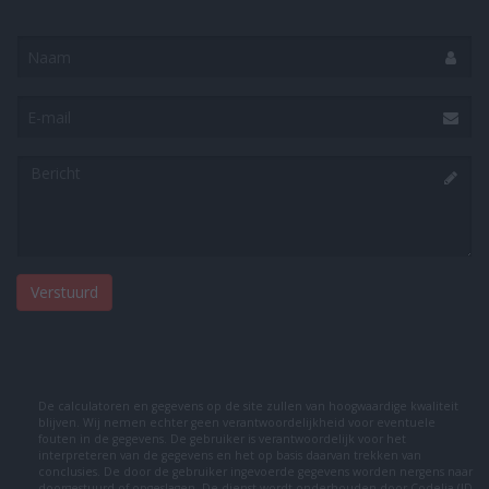
Naam
E-
mail
Bericht
De calculatoren en gegevens op de site zullen van hoogwaardige kwaliteit
blijven. Wij nemen echter geen verantwoordelijkheid voor eventuele
fouten in de gegevens. De gebruiker is verantwoordelijk voor het
interpreteren van de gegevens en het op basis daarvan trekken van
conclusies. De door de gebruiker ingevoerde gegevens worden nergens naar
doorgestuurd of opgeslagen. De dienst wordt onderhouden door
Codelia (ID