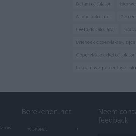
Datum calculator
Nieuwe 
Alcohol calculator
Percent
Leeftijds calculator
Bol v
Driehoek oppervlakte-, zijde
Oppervlakte cirkel calculator
Lichaamsvetpercentage calc
Berekenen.net
Neem conta
feedback
n breed
WISKUNDE