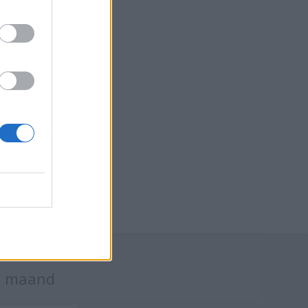
je
e maand