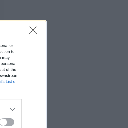
sonal or
ection to
ou may
 personal
out of the
 downstream
B’s List of