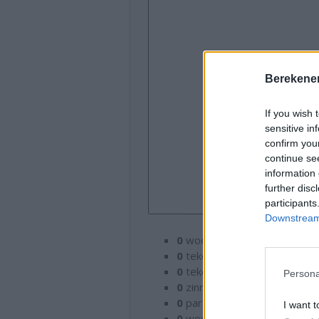
Berekenen
If you wish 
sensitive in
confirm you
continue se
information 
further disc
participants
Downstream 
0
woorden
0
tekens
0
tekens (met spaties)
Persona
0
zinnen
0
paragrafen
I want t
0
woorden in een clausule