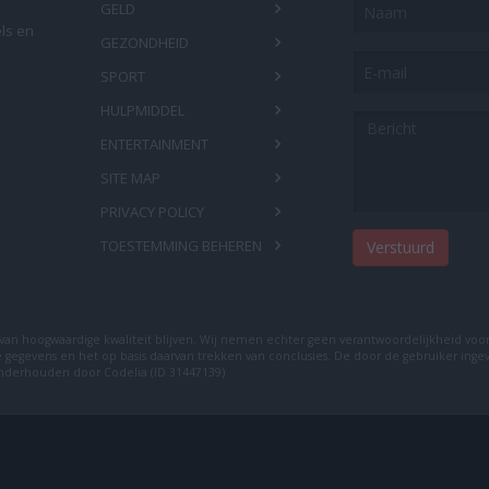
Naam
GELD
els en
GEZONDHEID
E-
SPORT
mail
HULPMIDDEL
Bericht
ENTERTAINMENT
SITE MAP
PRIVACY POLICY
TOESTEMMING BEHEREN
 van hoogwaardige kwaliteit blijven. Wij nemen echter geen verantwoordelijkheid voor
e gegevens en het op basis daarvan trekken van conclusies. De door de gebruiker in
 onderhouden door
Codelia (ID 31447139)