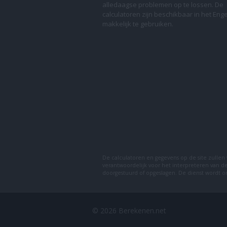
alledaagse problemen op te lossen. De
calculatoren zijn beschikbaar in het Eng
makkelijk te gebruiken.
De calculatoren en gegevens op de site zullen
verantwoordelijk voor het interpreteren van d
doorgestuurd of opgeslagen. De dienst wordt
© 2026 Berekenen.net