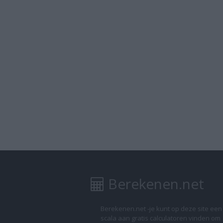
Berekenen.net
Berekenen.net -je kunt op deze site ee
scala aan gratis calculatoren vinden om