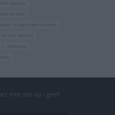
BMI-calculator
age calculator
olume- en oppervlakte calculator
- en hoek calculator
Liefdestest
ulator
ct met ons op / geef