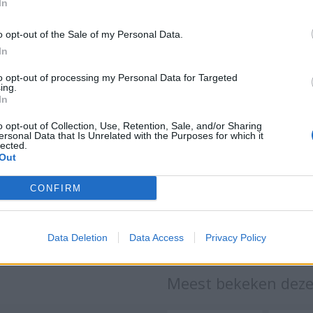
In
o opt-out of the Sale of my Personal Data.
In
to opt-out of processing my Personal Data for Targeted
ing.
In
woordenteller
o opt-out of Collection, Use, Retention, Sale, and/or Sharing
ersonal Data that Is Unrelated with the Purposes for which it
t je snel hoeveel woorden, tekens, clausules en paragrafen er in 
lected.
denteller de 10 meest voorkomende woorden in de tekst en hun
Out
CONFIRM
Data Deletion
Data Access
Privacy Policy
Meest bekeken dez