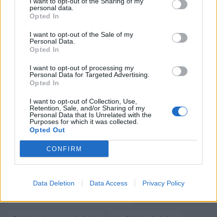
I want to opt-out of the Sharing of my
personal data.
Opted In
I want to opt-out of the Sale of my
Personal Data.
Opted In
I want to opt-out of processing my
Personal Data for Targeted Advertising.
Opted In
I want to opt-out of Collection, Use,
Retention, Sale, and/or Sharing of my
Personal Data that Is Unrelated with the
Purposes for which it was collected.
Meest bekeken vandaag
Opted Out
CONFIRM
Datum calculator
Alcohol calculator
Nieuwe BMI-calculator
Oppervlakteomrekenaar
Data Deletion
Data Access
Privacy Policy
Lichaamsvetpercentage calculator