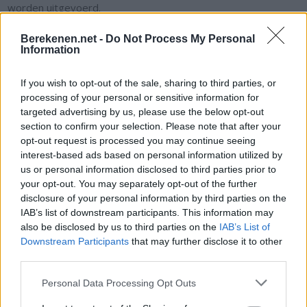
worden uitgevoerd.
Berekenen.net -
Do Not Process My Personal
Van
Voor
Conversieberekening
Information
Fahrenheit
Celsius
°C = (°F − 32) / 1,8
If you wish to opt-out of the sale, sharing to third parties, or
Celsius
Fahrenheit
°F = (°C) · 1,8 + 32
processing of your personal or sensitive information for
targeted advertising by us, please use the below opt-out
Fahrenheit
Kelvin
K = (°F + 459,67) / 1,8
section to confirm your selection. Please note that after your
opt-out request is processed you may continue seeing
Kelvin
Fahrenheit
°F = K · 1,8 − 459,67
interest-based ads based on personal information utilized by
us or personal information disclosed to third parties prior to
Kelvin
Celsius
°C = K − 273,15
your opt-out. You may separately opt-out of the further
Celsius
Kelvin
K = °C + 273,15
disclosure of your personal information by third parties on the
IAB’s list of downstream participants. This information may
also be disclosed by us to third parties on the
IAB’s List of
Downstream Participants
that may further disclose it to other
third parties.
Personal Data Processing Opt Outs