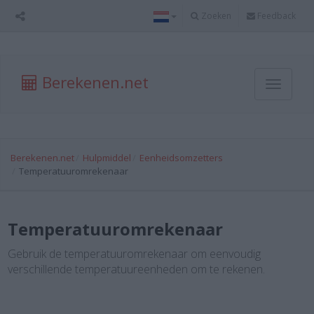
Zoeken
Feedback
Berekenen.net
Toggle
navigati
Berekenen.net
Hulpmiddel
Eenheidsomzetters
Temperatuuromrekenaar
Temperatuuromrekenaar
Gebruik de temperatuuromrekenaar om eenvoudig
verschillende temperatuureenheden om te rekenen.